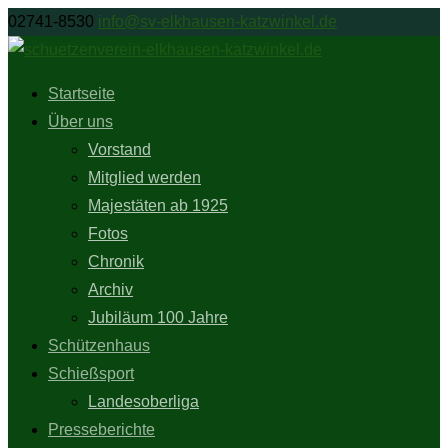
02741-8530
info@sv-elkhausen-katzwinkel.de
Startseite
Über uns
Vorstand
Mitglied werden
Majestäten ab 1925
Fotos
Chronik
Archiv
Jubiläum 100 Jahre
Schützenhaus
Schießsport
Landesoberliga
Presseberichte