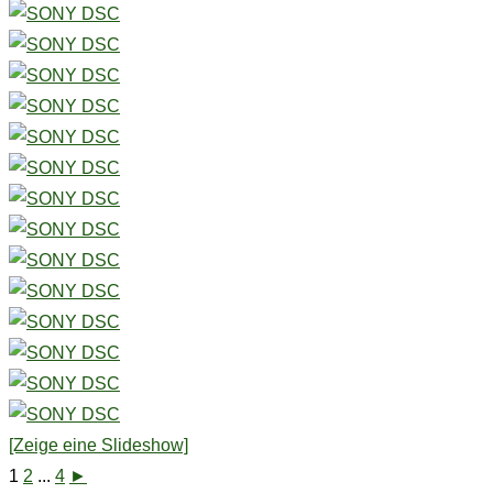
[Zeige eine Slideshow]
1
2
...
4
►