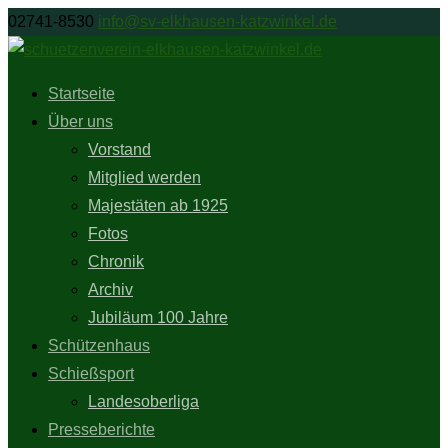
02741-8530
info@sv-elkhausen-katzwinkel.de
Startseite
Über uns
Vorstand
Mitglied werden
Majestäten ab 1925
Fotos
Chronik
Archiv
Jubiläum 100 Jahre
Schützenhaus
Schießsport
Landesoberliga
Presseberichte