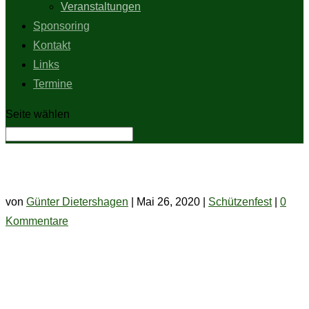
Veranstaltungen
Sponsoring
Kontakt
Links
Termine
Seite wählen
Muskelkater statt Schützenfest
von
Günter Dietershagen
|
Mai 26, 2020
|
Schützenfest
|
0
Kommentare
Muskelkater statt Schützenfest