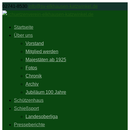
02741-8530
info@sv-elkhausen-katzwinkel.de
Startseite
Über uns
Vorstand
Mitglied werden
Majestäten ab 1925
Fotos
Chronik
Archiv
Jubiläum 100 Jahre
Schützenhaus
Schießsport
Landesoberliga
Presseberichte